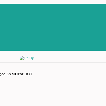
Up
lação SAMUFor
HOT