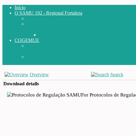
Início
O SAMU 192 - Regional Fortaleza
Como Acionar o SAMU
Núcleo de Ensino e Pesquisa
NEP
SAMU 192
Legislação
COGEMUE
CGUEF
Coord Geral Urg
Emerg Fortaleza
CIRF
Central Integrada de
Regulação de Fortaleza
Overview
Search
Download details
Protocolos de Regu